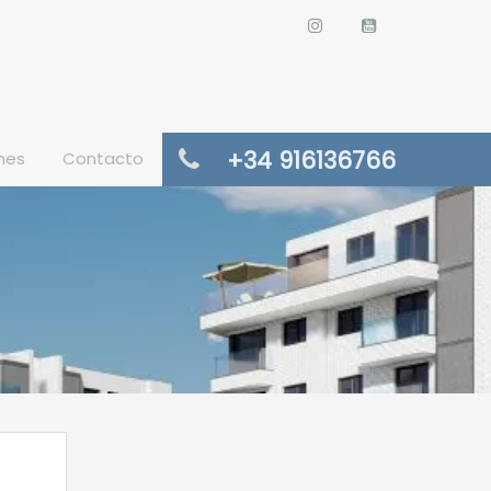
+34 916136766
nes
Contacto