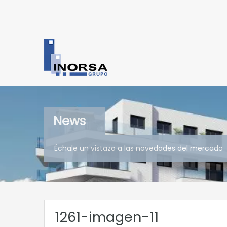
News
Échale un vistazo a las novedades del mercado
1261-imagen-11