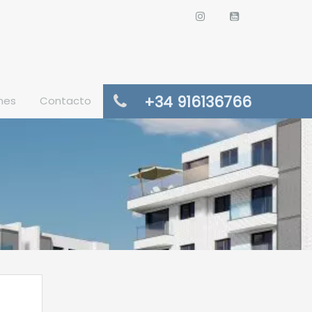
+34 916136766
nes
Contacto