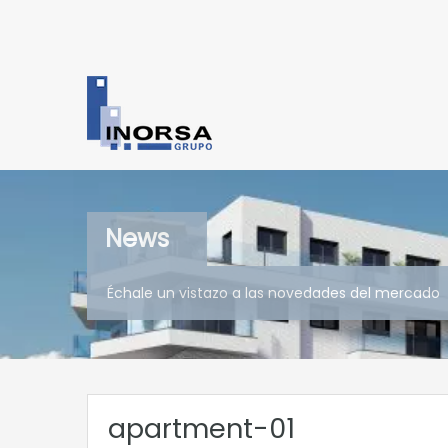
News
Échale un vistazo a las novedades del mercado
apartment-01