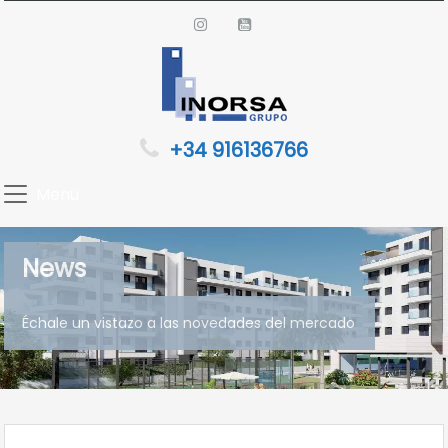
+34 916136766
Menu
News
Échale un vistazo a las novedades del mercado