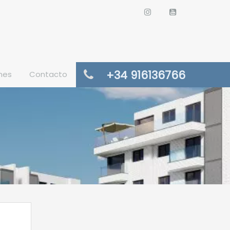
+34 916136766
nes
Contacto