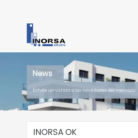
News
Échale un vistazo a las novedades del mercado
INORSA OK