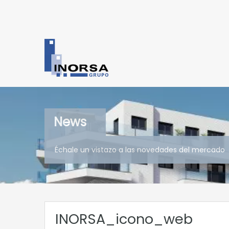
News
Échale un vistazo a las novedades del mercado
INORSA_icono_web