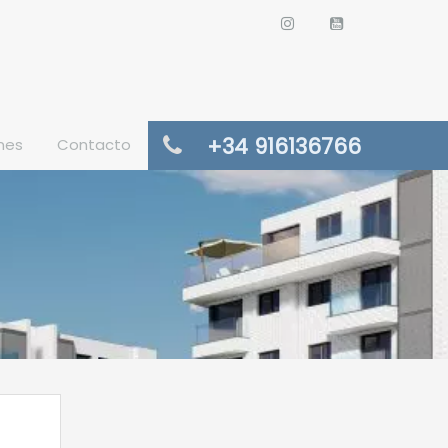
+34 916136766
nes
Contacto