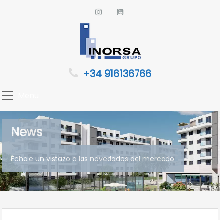
+34 916136766
Menu
News
Échale un vistazo a las novedades del mercado