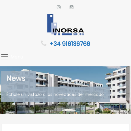
+34 916136766
Menu
News
Échale un vistazo a las novedades del mercado