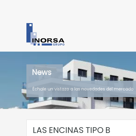
News
Échale un vistazo a las novedades del mercado
LAS ENCINAS TIPO B