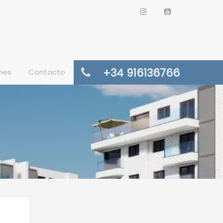
+34 916136766
nes
Contacto