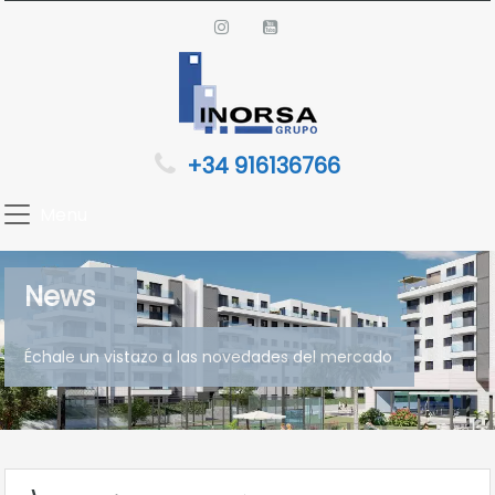
+34 916136766
Menu
News
Échale un vistazo a las novedades del mercado