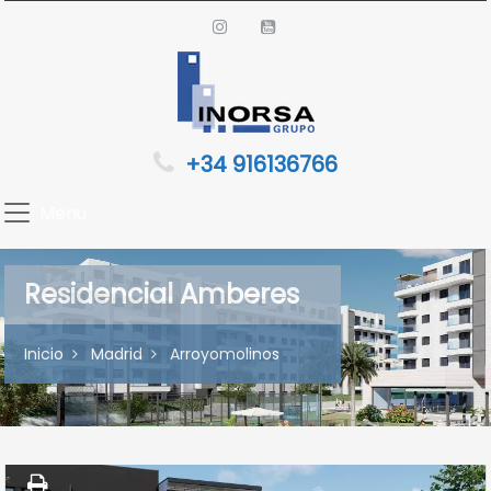
+34 916136766
Menu
Residencial Amberes
Inicio
Madrid
Arroyomolinos