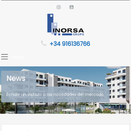
+34 916136766
Menu
News
Échale un vistazo a las novedades del mercado