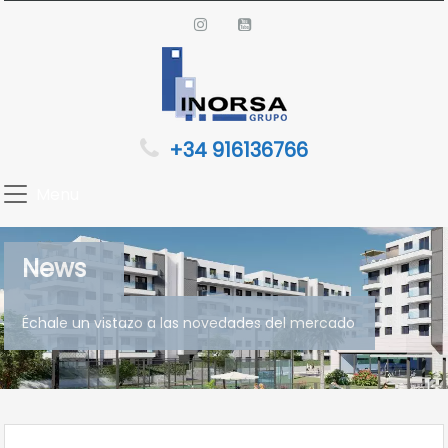
+34 916136766
Menu
News
Échale un vistazo a las novedades del mercado