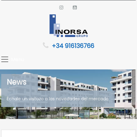
+34 916136766
Menu
News
Échale un vistazo a las novedades del mercado