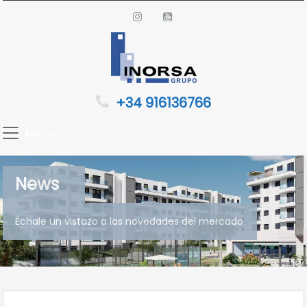
+34 916136766
Menu
News
Échale un vistazo a las novedades del mercado