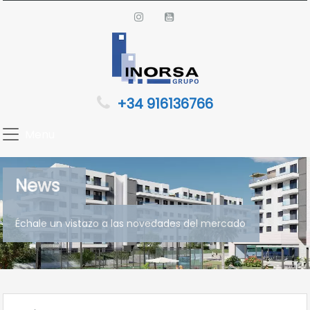
+34 916136766
Menu
News
Échale un vistazo a las novedades del mercado